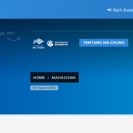
📢 Raih Bea
CARA MENDAFTAR
1
2
Kunjungi
pmb.machung.ac.id.
Le
TENTANG MA CHUNG
Hubungi Kami Di 0811 3610 414, atau kirimkan email ke:
i
HOME
MAHASISWA
07 August 2026