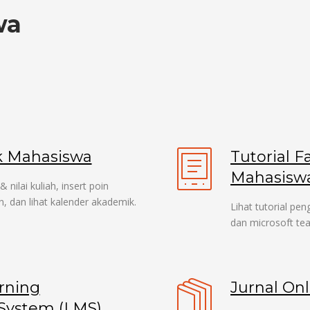
wa
k Mahasiswa
Tutorial Fa
Mahasisw
nilai kuliah, insert poin
, dan lihat kalender akademik.
Lihat tutorial p
dan microsoft te
rning
Jurnal Onl
ystem (LMS)