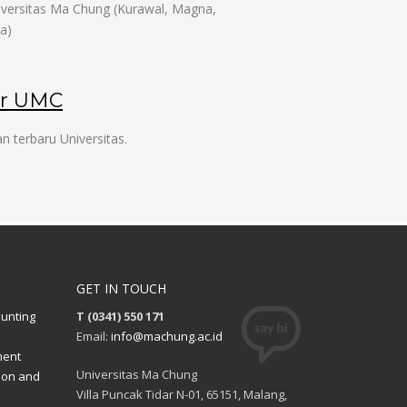
niversitas Ma Chung (Kurawal, Magna,
a)
er UMC
n terbaru Universitas.
GET IN TOUCH
ounting
T (0341) 550 171
Email:
info@machung.ac.id
ment
Universitas Ma Chung
ion and
Villa Puncak Tidar N-01, 65151, Malang,