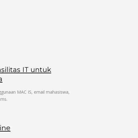
silitas IT untuk
a
enggunaan MAC IS, email mahasiswa,
ams.
ine