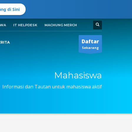
ng di Sini
SWA
IT HELPDESK
MACHUNG MERCH
Jadwal Buka ADMISI UMC
Senin-Jumat 8:00AM - 5:00PM
i
Daftar
ERITA
Sekarang
Mahasiswa
Informasi dan Tautan untuk mahasiswa aktif