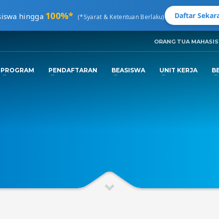
100%*
Daftar Sekara
siswa hingga
(*Syarat & Ketentuan Berlaku)
ORANG TUA MAHASI
3
ngkapi Data.
Tunggu
Email Konfirmas
PROGRAM
PENDAFTARAN
BEASISWA
UNIT KERJA
B
nfo@machung.ac.id
. Terima Kasih!