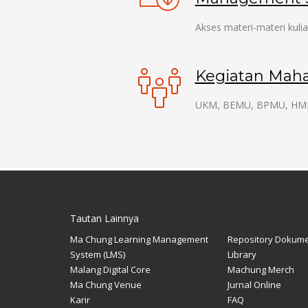
Akses materi-materi kulia
Kegiatan Mah
UKM, BEMU, BPMU, HM
Tautan Lainnya
Ma Chung Learning Management
Repository Dokum
System (LMS)
Library
Malang Digital Core
Machung Merch
Ma Chung Venue
Jurnal Online
Karir
FAQ