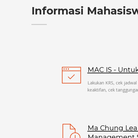
Informasi Mahasis
MAC IS - Untu
Lakukan KRS, cek jadwal & 
keaktifan, cek tanggungan
Ma Chung Lea
Management S