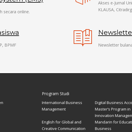
Akses e-Jurnal U
KLAUSA, Citradirg
h secara online.
asiswa
Newslett
P, BPMF
Newsletter bulana
Program Studi
en
International Business
Digital Business Acc
Management
Master’s Program in
Innovation Manage
English for Global and
Mandarin for Educat
Creative Communication
Business