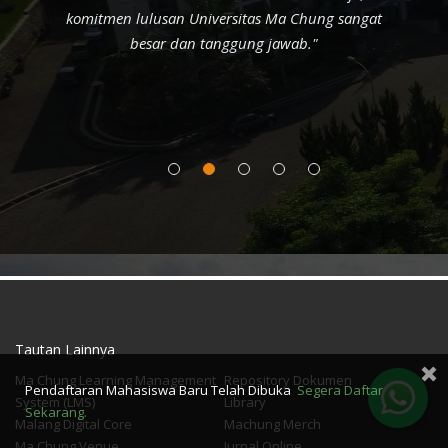
komitmen lulusan Universitas Ma Chung sangat
besar dan tanggung jawab."
Tautan Lainnya
Ma Chung Learning Management
Repository Dokumen
Pendaftaran Mahasiswa Baru Telah Dibuka
Segera Daftar
System (LMS)
Library
Sekarang.
Malang Digital Core
Machung Merch
Ma Chung Venue
Jurnal Online