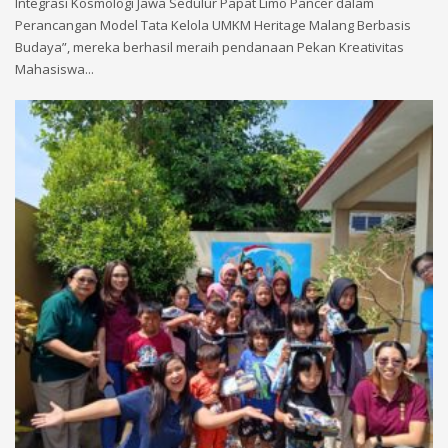
Integrasi Kosmologi Jawa Sedulur Papat Limo Pancer dalam
Perancangan Model Tata Kelola UMKM Heritage Malang Berbasis
Budaya”, mereka berhasil meraih pendanaan Pekan Kreativitas
Mahasiswa...