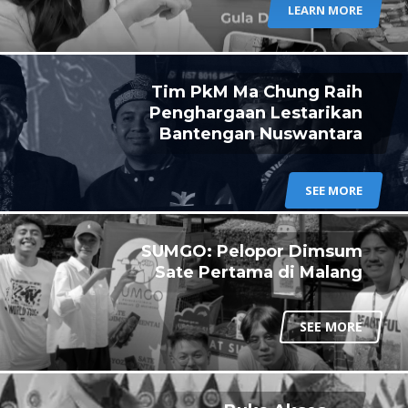
LEARN MORE
Tim PkM Ma Chung Raih
Penghargaan Lestarikan
Bantengan Nuswantara
SEE MORE
SUMGO: Pelopor Dimsum
Sate Pertama di Malang
SEE MORE