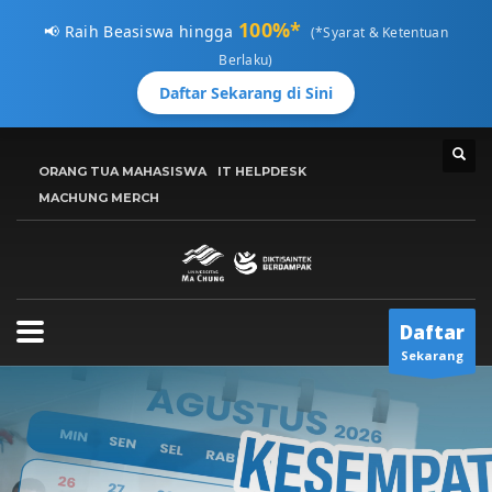
100%*
📢 Raih Beasiswa hingga
(*Syarat & Ketentuan
Berlaku)
Daftar Sekarang di Sini
CARA MENDAFTAR
ORANG TUA MAHASISWA
IT HELPDESK
1
MACHUNG MERCH
Kunjungi
pmb.machung.ac.id.
2
Lengkapi Data.
3
Tunggu
Email Konfirmasi
Hubungi Kami Di 0811 3610 414, atau kirimkan email ke:
Daftar
info@machung.ac.id
. Terima Kasih!
Sekarang
Jadwal Buka ADMISI UMC
Senin-Jumat 8:00AM - 5:00PM