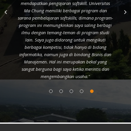
berkualitas. Mahasiswa yang dihasilkan mampu
bersaing di dunia kerja. Pembentukan karakter
yang dilakukan oleh Universitas Ma Chung
sebagai institusi pendidikan mewakili karakter
yang dibutuhkan seseorang dalam menghadapi
dunia kerja."
Tautan Lainnya
Ma Chung Learning Management
Repository Dokumen