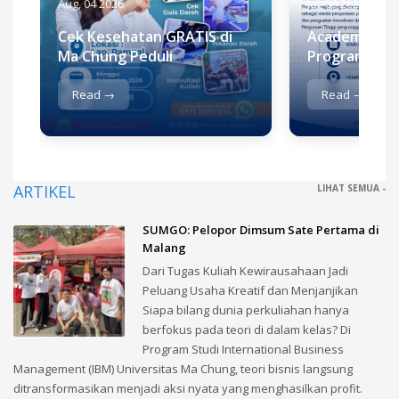
Aug, 04 2026
Jul, 09 2026
Cek Kesehatan GRATIS di
Academic Re
Ma Chung Peduli
Program
Read →
Read →
ARTIKEL
LIHAT SEMUA -
SUMGO: Pelopor Dimsum Sate Pertama di
Malang
Dari Tugas Kuliah Kewirausahaan Jadi
Peluang Usaha Kreatif dan Menjanjikan
Siapa bilang dunia perkuliahan hanya
berfokus pada teori di dalam kelas? Di
Program Studi International Business
Management (IBM) Universitas Ma Chung, teori bisnis langsung
ditransformasikan menjadi aksi nyata yang menghasilkan profit.