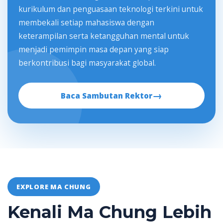
kurikulum dan penguasaan teknologi terkini untuk
membekali setiap mahasiswa dengan
keterampilan serta ketangguhan mental untuk
menjadi pemimpin masa depan yang siap
berkontribusi bagi masyarakat global.
→
Baca Sambutan Rektor
EXPLORE MA CHUNG
Kenali Ma Chung Lebih