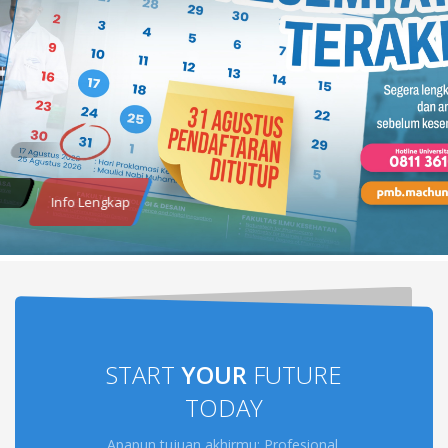
Info Lengkap
START
YOUR
FUTURE
TODAY
Apapun tujuan akhirmu: Profesional,