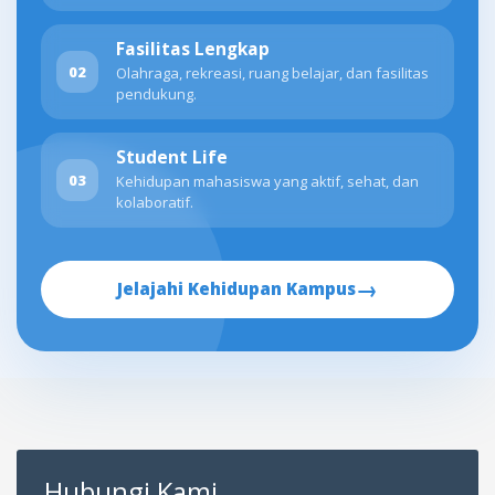
Fasilitas Lengkap
02
Olahraga, rekreasi, ruang belajar, dan fasilitas
pendukung.
Student Life
03
Kehidupan mahasiswa yang aktif, sehat, dan
kolaboratif.
→
Jelajahi Kehidupan Kampus
Hubungi Kami