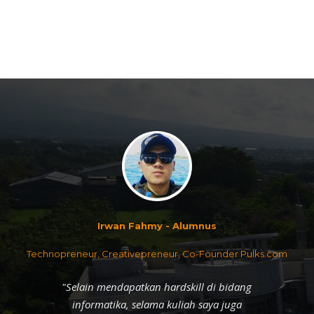
"Selain mendapatkan hardskill di bidang
informatika, selama kuliah saya juga
mendapatkan pengajaran softskill. Universitas
Ma Chung memiliki berbagai program dan
sarana pembelajaran softskills, dimana program-
program ini memungkinkan saya saling berbagi
ilmu dengan temang-teman di program studi
lain. Saya juga didorong untuk mengikuti
berbagai kompetisi, tidak hanya di bidang
informatika, namun juga di bindang Bisnis dan
Effendy Harsono
Manajemen. Hal ini merupakan bekal yang
Manajer HRD Wings Surya
sangat berguna bagi saya ketika merintis dan
mengembangkan usaha."
"Kehadiran Universitas Ma Chung memberikan
kontribusi besar sebagai penyedia lulusan