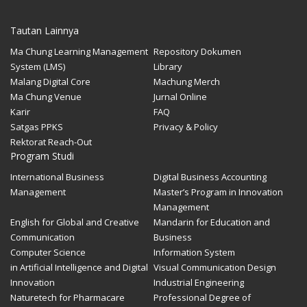
System (LMS)
Library
Malang Digital Core
Machung Merch
Ma Chung Venue
Jurnal Online
Karir
FAQ
Satgas PPKS
Privacy & Policy
Rektorat Reach-Out
Program Studi
International Business
Digital Business Accounting
Management
Master’s Program in Innovation
Management
English for Global and Creative
Mandarin for Education and
Communication
Business
Computer Science
Information System
in Artificial Intelligence and Digital
Visual Communication Design
Innovation
Industrial Engineering
Naturetech for Pharmacare
Professional Degree of
Pharmacist
GET IN TOUCH
T (0341) 550 171