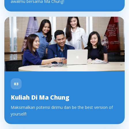
awalmu bersama Ma Chung!
03
Kuliah Di Ma Chung
Maksimalkan potensi dirimu dan be the best version of
yourself!