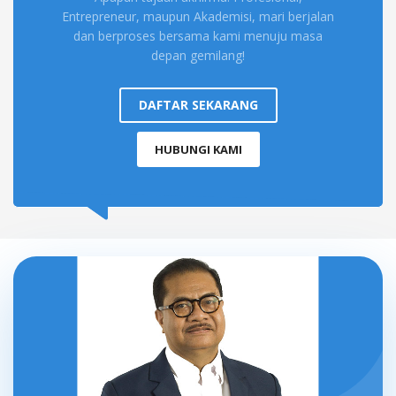
Entrepreneur, maupun Akademisi, mari berjalan
dan berproses bersama kami menuju masa
depan gemilang!
DAFTAR SEKARANG
HUBUNGI KAMI