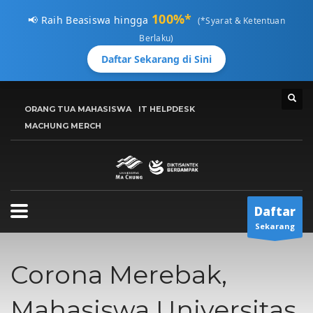
100%*
📢 Raih Beasiswa hingga
(*Syarat & Ketentuan
Berlaku)
Daftar Sekarang di Sini
CARA MENDAFTAR
ORANG TUA MAHASISWA
IT HELPDESK
1
MACHUNG MERCH
Kunjungi
pmb.machung.ac.id.
2
Lengkapi Data.
3
Tunggu
Email Konfirmasi
Hubungi Kami Di 0811 3610 414, atau kirimkan email ke:
Daftar
info@machung.ac.id
. Terima Kasih!
Sekarang
Jadwal Buka ADMISI UMC
Corona Merebak,
Senin-Jumat 8:00AM - 5:00PM
Mahasiswa Universitas