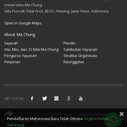
Universitas Ma Chung
Villa Puncak Tidar N-01, 65151, Malang, Jawa Timur, Indonesia
Open in Google Maps
About Ma Chung
Sejarah
Pendiri
Visi, Misi, dan 12 Nilai Ma Chung
Sambutan Yayasan
Pengurus Yayasan
Struktur Organisasi
Pimpinan
Keunggulan
GET SOCIAL
© 2016 - 2024 All rights reserved.
Sistem Informasi dan
Pendaftaran Mahasiswa Baru Telah Dibuka
Segera Daftar
Pusat Data - Universitas Ma Chung
.
Sekarang.