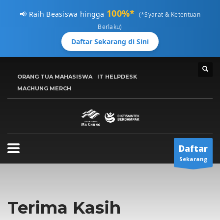
100%*
📢 Raih Beasiswa hingga
(*Syarat & Ketentuan
Berlaku)
Daftar Sekarang di Sini
CARA MENDAFTAR
ORANG TUA MAHASISWA
IT HELPDESK
1
MACHUNG MERCH
Kunjungi
pmb.machung.ac.id.
2
Lengkapi Data.
3
Tunggu
Email Konfirmasi
Hubungi Kami Di 0811 3610 414, atau kirimkan email ke:
Daftar
info@machung.ac.id
. Terima Kasih!
Sekarang
Jadwal Buka ADMISI UMC
Senin-Jumat 8:00AM - 5:00PM
Terima Kasih