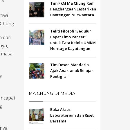
Tim PkM Ma Chung Raih
Penghargaan Lestarikan
tiwi
Bantengan Nuswantara
 Chung.
Teliti Filosofi “Sedulur
 dari
Papat Limo Pancer”
untuk Tata Kelola UMKM
nya,
Heritage Kayutangan
i masa
Tim Dosen Mandarin
Ajak Anak-anak Belajar
a
Pentigraf
MA CHUNG DI MEDIA
encapai
g
Buka Akses
Laboratorium dan Riset
Bersama
nya.