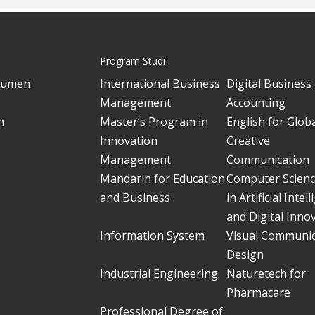
Program Studi
kumen
International Business
Digital Business
Management
Accounting
h
Master’s Program in
English for Glob
Innovation
Creative
Management
Communication
Mandarin for Education
Computer Scien
and Business
in Artificial Intel
and Digital Inno
Information System
Visual Communic
Design
Industrial Engineering
Naturetech for
Pharmacare
Professional Degree of