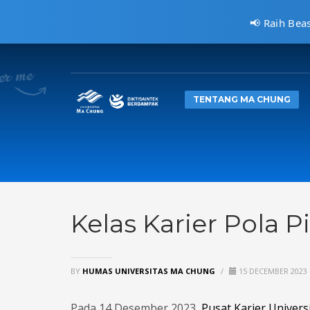
📢 Raih Bea
CARA MENDAFTAR
1
2
Kunjungi
pmb.machung.ac.id.
Le
TENTANG MA CHUNG
Hubungi Kami Di 0811 3610 414, atau kirimkan email ke:
i
Kelas Karier Pola 
BY
HUMAS UNIVERSITAS MA CHUNG
/
15 DECEMBER 2023
Pada 14 Desember 2023,
Pusat Karier Univer