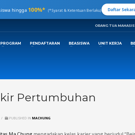
100%*
Daftar Sekara
siswa hingga
(*Syarat & Ketentuan Berlaku)
ORANG TUA MAHASI
3
ngkapi Data.
Tunggu
Email Konfirmas
PROGRAM
PENDAFTARAN
BEASISWA
UNIT KERJA
B
nfo@machung.ac.id
. Terima Kasih!
Pikir Pertumbuhan
/
PUBLISHED IN
MACHUNG
sitas Ma Chung
mengadakan kelas karier yang berjudul “Bei