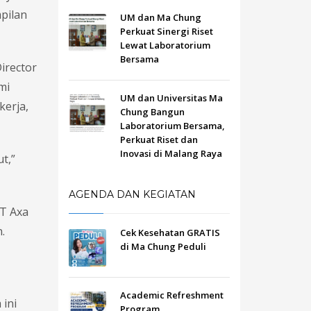
pilan
UM dan Ma Chung
Perkuat Sinergi Riset
Lewat Laboratorium
Bersama
irector
mi
UM dan Universitas Ma
kerja,
Chung Bangun
Laboratorium Bersama,
Perkuat Riset dan
Inovasi di Malang Raya
t,”
AGENDA DAN KEGIATAN
PT Axa
.
Cek Kesehatan GRATIS
di Ma Chung Peduli
Academic Refreshment
 ini
Program