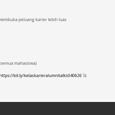
mbuka peluang karier lebih luas
k semua mahasiswa)
https://bit.ly/kelaskarieralumnitalks040626
🚀