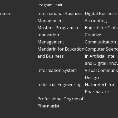
Program Studi
kumen
International Business
Digital Business
Management
Accounting
h
Master’s Program in
English for Glob
Innovation
Creative
Management
Communication
Mandarin for Education
Computer Scien
and Business
in Artificial Intel
and Digital Inno
Information System
Visual Communic
Design
Industrial Engineering
Naturetech for
Pharmacare
Professional Degree of
Pharmacist