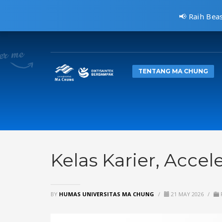
📢 Raih Bea
CARA MENDAFTAR
1
2
Kunjungi
pmb.machung.ac.id.
Le
TENTANG MA CHUNG
Hubungi Kami Di 0811 3610 414, atau kirimkan email ke:
i
Kelas Karier, Accel
BY
HUMAS UNIVERSITAS MA CHUNG
/
21 MAY 2026
/