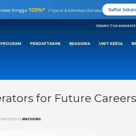
100%*
Daftar Sekara
siswa hingga
(*Syarat & Ketentuan Berlaku)
ORANG TUA MAHASI
3
ngkapi Data.
Tunggu
Email Konfirmas
PROGRAM
PENDAFTARAN
BEASISWA
UNIT KERJA
B
nfo@machung.ac.id
. Terima Kasih!
erators for Future Career
PUBLISHED IN
MACHUNG