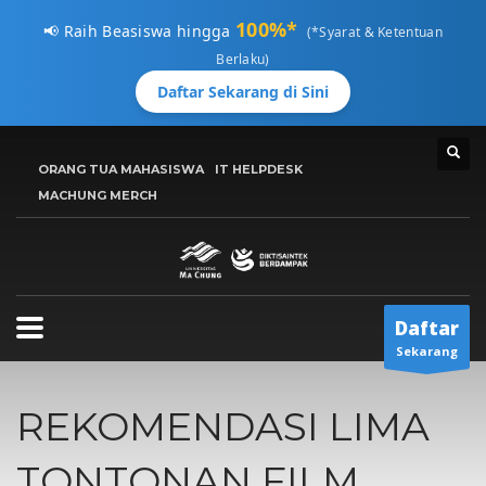
100%*
📢 Raih Beasiswa hingga
(*Syarat & Ketentuan
Berlaku)
Daftar Sekarang di Sini
CARA MENDAFTAR
ORANG TUA MAHASISWA
IT HELPDESK
1
MACHUNG MERCH
Kunjungi
pmb.machung.ac.id.
2
Lengkapi Data.
3
Tunggu
Email Konfirmasi
Hubungi Kami Di 0811 3610 414, atau kirimkan email ke:
Daftar
info@machung.ac.id
. Terima Kasih!
Sekarang
Jadwal Buka ADMISI UMC
REKOMENDASI LIMA
Senin-Jumat 8:00AM - 5:00PM
TONTONAN FILM